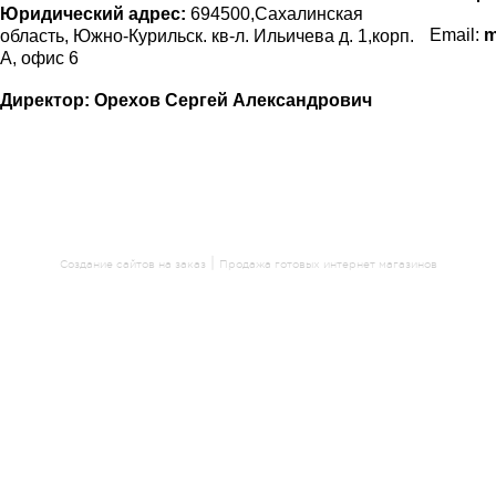
Юридический а
дрес:
694500,Сахалинская
Email:
m
область, Южно-Курильск. кв-л. Ильичева д. 1,корп.
А, офис 6
Директор:
Орехов Сергей Александрович
|
Создание сайтов на заказ
Продажа готовых интернет магазинов