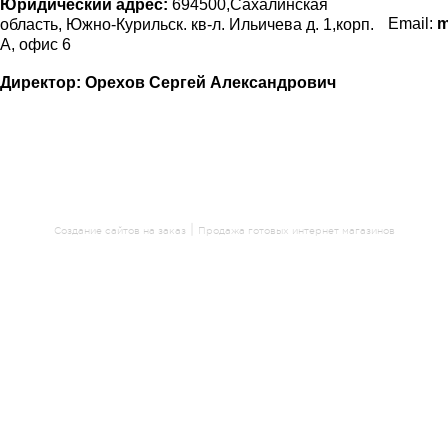
Юридический а
дрес:
694500,Сахалинская
Email:
m
область, Южно-Курильск. кв-л. Ильичева д. 1,корп.
А, офис 6
Директор:
Орехов Сергей Александрович
|
Создание сайтов на заказ
Продажа готовых интернет магазинов